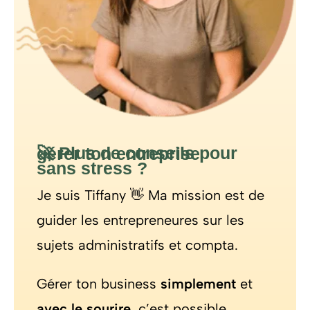
🚀
Plus de conseils pour gérer ton entreprise
sans stress ?
Je suis Tiffany 👋 Ma mission est de
guider les entrepreneures sur les
sujets administratifs et compta.
Gérer ton business
simplement
et
avec le sourire
, c’est possible.